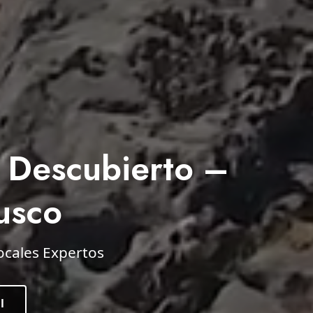
 Descubierto –
usco
ocales Expertos
l